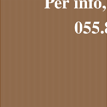
Per info,
055