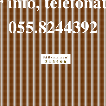
 info, telefonat
055.8244392
Sei il visitatore n°